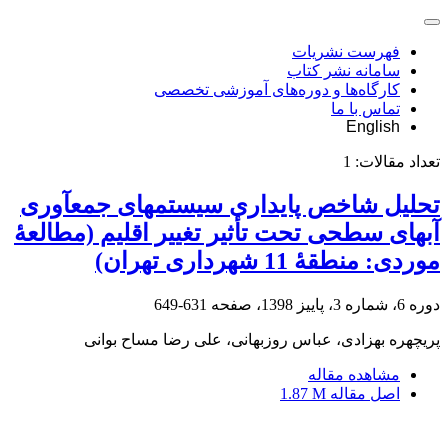
فهرست نشریات
سامانه نشر کتاب
کارگاه‌ها و دوره‌های آموزشی تخصصی
تماس با ما
English
تعداد مقالات:
1
تحلیل شاخص پایداری سیستم‏های جمع‏آوری
آب‏های سطحی تحت تأثیر تغییر اقلیم (مطالعۀ
موردی: منطقۀ 11 شهرداری تهران)
دوره 6، شماره 3، پاییز 1398، صفحه
631-649
پریچهره بهزادی، عباس روزبهانی، علی رضا مساح بوانی
مشاهده مقاله
اصل مقاله
1.87 M