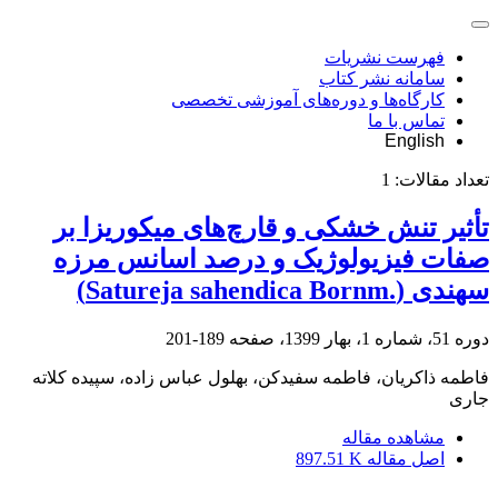
فهرست نشریات
سامانه نشر کتاب
کارگاه‌ها و دوره‌های آموزشی تخصصی
تماس با ما
English
تعداد مقالات:
1
تأثیر تنش خشکی و قارچ‌های میکوریزا بر
صفات فیزیولوژیک و درصد اسانس مرزه
سهندی (‏Satureja sahendica Bornm.‎‏)‏
دوره 51، شماره 1، بهار 1399، صفحه
189-201
فاطمه ذاکریان، فاطمه سفیدکن، بهلول عباس زاده، سپیده کلاته
جاری
مشاهده مقاله
اصل مقاله
897.51 K