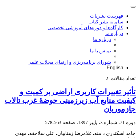
فهرست نشریات
سامانه نشر کتاب
کارگاه‌ها و دوره‌های آموزشی تخصصی
درباره ما
درباره ما
تماس با ما
شورای برنامه‌ریزی و ارتقای مجلات علمی
English
تعداد مقالات:
2
تأثیر تغییرات کاربری اراضی بر کمیت و
کیفیت منابع آب زیرزمینی حوضۀ غرب تالاب
جازموریان
دوره 71، شماره 3، پاییز 1397، صفحه
563-578
حامد اسکندری دامنه، غلامرضا زهتابیان، علی سلاجقه، مهدی