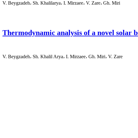
V. Beygzadeh، Sh. Khalilarya، I. Mirzaee، V. Zare، Gh. Miri
Thermodynamic analysis of a novel solar b
V. Beygzadeh، Sh. Khalil Arya، I. Mirzaee، Gh. Miri، V. Zare