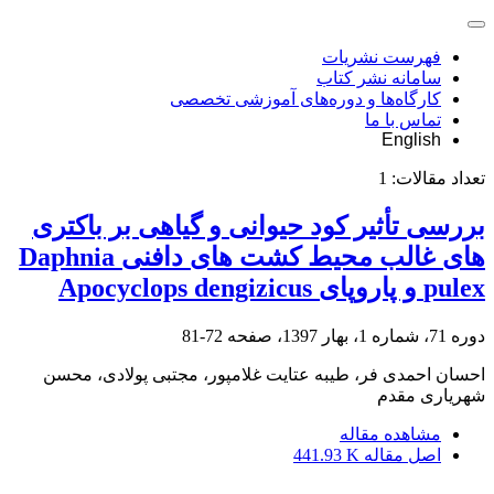
فهرست نشریات
سامانه نشر کتاب
کارگاه‌ها و دوره‌های آموزشی تخصصی
تماس با ما
English
تعداد مقالات:
1
بررسی تأثیر کود حیوانی و گیاهی بر باکتری
های غالب محیط کشت های دافنی Daphnia
pulex و پاروپای Apocyclops dengizicus
دوره 71، شماره 1، بهار 1397، صفحه
72-81
احسان احمدی فر، طیبه عتایت غلامپور، مجتبی پولادی، محسن
شهریاری مقدم
مشاهده مقاله
اصل مقاله
441.93 K