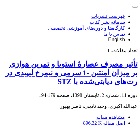
فهرست نشریات
سامانه نشر کتاب
کارگاه‌ها و دوره‌های آموزشی تخصصی
تماس با ما
English
تعداد مقالات:
1
تأثیر مصرف عصارۀ استویا و تمرین هوازی
بر میزان امنتین -1 سرمی و نیمرخ لیپیدی در
رت‌های دیابتی‌شده با STZ
دوره 11، شماره 2، تابستان 1398، صفحه
179-194
عبدالله اکبری، وحید تادیبی، ناصر بهپور
مشاهده مقاله
اصل مقاله
896.32 K