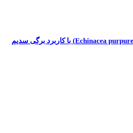
تغییرات ویژگی‌های مورفوفیزیولوژی و عملکرد اسانس برگ و گل سرخارگل (Echinacea purpurea (L.) Moench) با کاربرد برگی سدیم