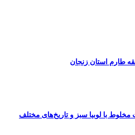
ه ‏طارم استان زنجان
میایی گل سرخارگل [purpurea (L.) Moench Echinacea] در کشت مخلوط با لوبیا سبز و تاریخ‌های مختلف