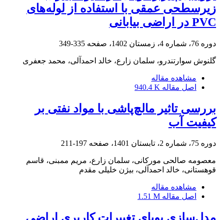
زیرسطحی عمقی با استفاده از لوله‌های
PVC در اراضی بیابانی
دوره 76، شماره 4، زمستان 1402، صفحه
335-349
گلنوش سوارتندرو، سلمان زارع، خالد احمدآلی، محمد جعفری
مشاهده مقاله
اصل مقاله
940.4 K
بررسی تاثیر مالچ‌پاشی با مواد نفتی بر
کیفیت آب
دوره 75، شماره 2، تابستان 1401، صفحه
197-211
معصومه صالحی مورکانی، سلمان زارع، مریم ممبنی، قاسم
قوهستانی، خالد احمدآلی، بیژن خلیلی مقدم
مشاهده مقاله
اصل مقاله
1.51 M
مدل‌سازی پویای تغییرات کاربری اراضی