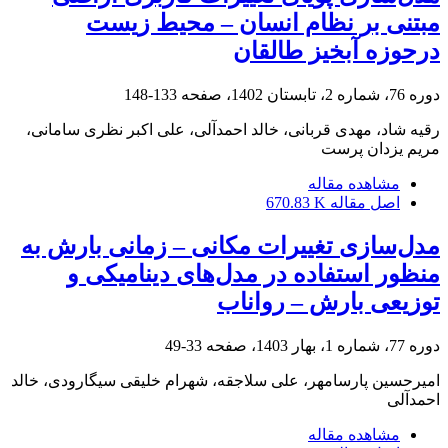
مبتنی بر نظام انسان – محیط زیست
درحوزه آبخیز طالقان
دوره 76، شماره 2، تابستان 1402، صفحه
133-148
رقیه شاد، مهدی قربانی، خالد احمدآلی، علی اکبر نظری سامانی،
مریم یزدان پرست
مشاهده مقاله
اصل مقاله
670.83 K
مدل‌سازی تغییرات مکانی – زمانی بارش به
منظور استفاده در مدل‌های دینامیکی و
توزیعی بارش – رواناب
دوره 77، شماره 1، بهار 1403، صفحه
33-49
امیرحسین پارسامهر، علی سلاجقه، شهرام خلیقی سیگارودی، خالد
احمدآلی
مشاهده مقاله