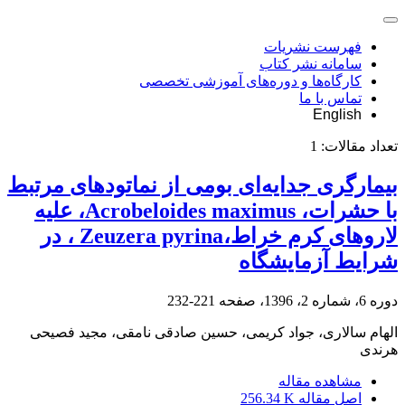
فهرست نشریات
سامانه نشر کتاب
کارگاه‌ها و دوره‌های آموزشی تخصصی
تماس با ما
English
تعداد مقالات:
1
بیمارگری جدایه‌ای بومی از نماتود‌های مرتبط
با حشرات، Acrobeloides maximus، علیه
لارو‌های کرم خراط،Zeuzera pyrina ، در
شرایط آزمایشگاه
دوره 6، شماره 2، 1396، صفحه
221-232
الهام سالاری، جواد کریمی، حسین صادقی نامقی، مجید فصیحی
هرندی
مشاهده مقاله
اصل مقاله
256.34 K