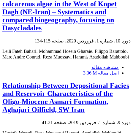
calcareous algae in the West of Kopet
Dagh (NE-Iran) – Systematics and
compared biogeography, focusing on
Dasycladales
دوره 10، شماره 1، فروردین 2020، صفحه
115-134
Leili Fateh Bahari، Mohammad Hosein Gharaie، Filippo Barattolo،
Marc Andre Conrad، Reza Muossavi Harami، Asadollah Mahboubi
مشاهده مقاله
اصل مقاله
3.36 M
Relationship Between Depositional Facies
and Reservoir Characteristics of the
Oligo-Miocene Asmari Formation,
Aghajari Oilfield, SW Iran
دوره 9، شماره 1، فروردین 2019، صفحه
21-41
Mostafa Moradi، Reza Muossavi Harami، Asadollah Mahboubi،