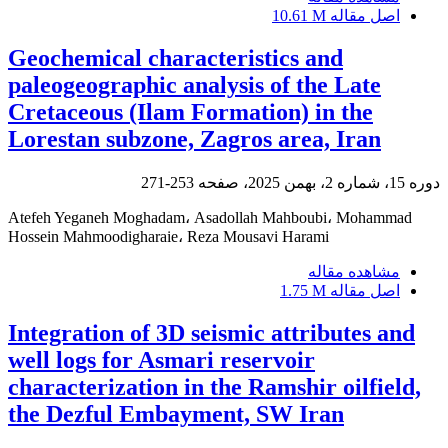
اصل مقاله
10.61 M
Geochemical characteristics and
paleogeographic analysis of the Late
Cretaceous (Ilam Formation) in the
Lorestan subzone, Zagros area, Iran
دوره 15، شماره 2، بهمن 2025، صفحه
253-271
Atefeh Yeganeh Moghadam، Asadollah Mahboubi، Mohammad
Hossein Mahmoodigharaie، Reza Mousavi Harami
مشاهده مقاله
اصل مقاله
1.75 M
Integration of 3D seismic attributes and
well logs for Asmari reservoir
characterization in the Ramshir oilfield,
the Dezful Embayment, SW Iran