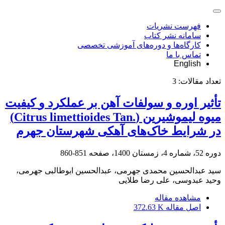
فهرست نشریات
سامانه نشر کتاب
کارگاه‌ها و دوره‌های آموزشی تخصصی
تماس با ما
English
تعداد مقالات:
3
تأثیر اوره و سولفات ‌آهن بر عملکرد و‎ ‎کیفیت
میوه لیموشیرین (‏Citrus limettioides Tan.‎‏)
در ‏شرایط خاک‌های آهکی شهرستان جهرم
دوره 52، شماره 4، زمستان 1400، صفحه
851-860
سید عبدالحسین محمدی جهرمی، عبدالحسین ابوطالبی جهرمی،
وحید عبدوسی، علی رضا طلایی
مشاهده مقاله
اصل مقاله
372.63 K