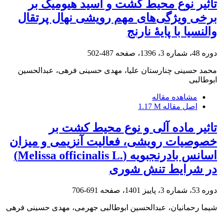
تأثیر نوع محیط کشت و ‌اسید هیومیک بر
برخی ویژگی‌های مهم رویشی نهال پرتقال
والنسیا با پایۀ نارنج
دوره 48، شماره 3، 1396، صفحه
487-502
محمد حسینی چنارستان علیا، مهدی حسینی فرهی، عبدالحسین
ابوطالبی
مشاهده مقاله
اصل مقاله
1.17 M
تاثیر ماده آلی و نوع محیط کشت بر
خصوصیات رویشی، فعالیت آنزیمی و میزان
اسانس بادرنجبویه ‏‏(‏Melissa officinalis L.‎‏)
در شرایط تنش شوری
دوره 53، شماره 3، پاییز 1401، صفحه
691-706
شیما رحمانیان، عبدالحسین ابوطالبی جهرمی، مهدی حسینی فرهی