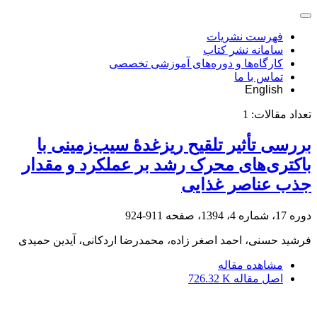
فهرست نشریات
سامانه نشر کتاب
کارگاه‌ها و دوره‌های آموزشی تخصصی
تماس با ما
English
تعداد مقالات:
1
بررسی تأثیر تلقیح ریزغدۀ سیب‌زمینی با
باکتری‌های محرک رشد بر عملکرد و مقدار
جذب عناصر غذایی
دوره 17، شماره 4، 1394، صفحه
911-924
فرشید حسنی، احمد اصغر زاده، محمدرضا اردکانی، آیدین حمیدی
مشاهده مقاله
اصل مقاله
726.32 K