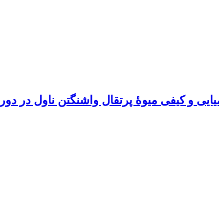
یی و کیفی میوۀ پرتقال واشنگتن ‌ناول در دورۀ