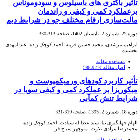
تأثیر باکتری های باسیلوس و سودوموناس
برعملکرد کمی و کیفی و راندمان
مالت‌سازی ارقام مختلف جو در شرایط دیم
دوره 25، شماره 2، تابستان 1402، صفحه
313-330
ابراهیم مرشدی، محمد حسین قرینه، احمد کوچک زاده، عبدالمهدی
بخشنده
مشاهده مقاله
اصل مقاله
588.92 K
تأثیر کاربرد کودهای ورمی‏کمپوست و
میکوریزا بر عملکرد کمی و کیفی سویا در
شرایط تنش کم‏آبی
دوره 18، شماره 2، 1395، صفحه
319-331
الهام جهانگیری نیا، سید عطااله سیادت، احمد کوچک زاده،
محمدرضا مرادی تلاوت، منوچهر سیاح فر
مشاهده مقاله