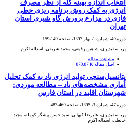
انتخاب اندازه بهینه گله از نظر مصرف
انرژی به کمک روش برنامه ریزی خطی
فازی در مزارع پرورش گاو شیری استان
تهران
دوره 49، شماره 1، بهار 1397، صفحه
149-159
پریا سفیدپری، شاهین رفیعی، محمد شریفی، اسداله اکرم
مشاهده مقاله
اصل مقاله
870.87 K
پتانسیل‌سنجی تولید انرژی باد به کمک تحلیل
آماری مشخصه‌های باد – مطالعه موردی:
شهرستان اقلید در استان فارس
دوره 47، شماره 3، 1395، صفحه
469-483
پریا سفیدپری، علیرضا کیهانی، سید حسن پیشگر کومله، مجید
خانعلی، اسداله اکرم