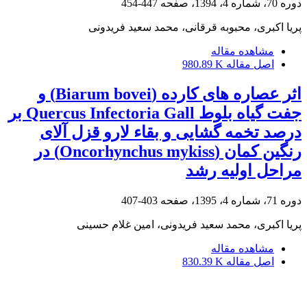
دوره 70، شماره 4، 1394، صفحه
447-454
پریا اکبری، محبوبه قرقانی، محمد سعید فریدونی
مشاهده مقاله
اصل مقاله
980.89 K
اثر عصاره های کارده (Biarum bovei) و
جفت گیاه بلوط Quercus Infectoria Gall بر
درصد تخمه گشایی و بقاء لارو قزل آلای
رنگین کمان (Oncorhynchus mykiss) در
مراحل اولیه رشد
دوره 71، شماره 4، 1395، صفحه
403-407
پریا اکبری، محمد سعید فریدونی، امین غلام حسینی
مشاهده مقاله
اصل مقاله
830.39 K