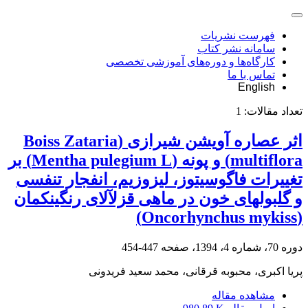
فهرست نشریات
سامانه نشر کتاب
کارگاه‌ها و دوره‌های آموزشی تخصصی
تماس با ما
English
تعداد مقالات:
1
اثر عصاره آویشن شیرازی (Boiss Zataria
multiflora) و پونه (Mentha pulegium L) بر
تغییرات فاگوسیتوز، لیزوزیم، انفجار تنفسی
و گلبولهای خون در ماهی قزلآلای رنگینکمان
(Oncorhynchus mykiss)
دوره 70، شماره 4، 1394، صفحه
447-454
پریا اکبری، محبوبه قرقانی، محمد سعید فریدونی
مشاهده مقاله