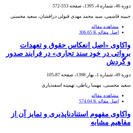
دوره 46، شماره 4، 1395، صفحه
553-572
حبیبه قاسمی، سید محمد مهدی قبولی درافشان، سعید محسنی
مشاهده مقاله
اصل مقاله
306.65 K
واکاوی «اصل انعکاس حقوق و تعهدات
برواتی در خود سند تجاری» در فرایند صدور
و گردش
دوره 49، شماره 1، بهار 1398، صفحه
87-105
سعید محسنی، مهسا رباطی، تهمینه اسفندیاری
مشاهده مقاله
اصل مقاله
574.04 K
واکاوی مفهوم استنادناپذیری و تمایز آن از
مفاهیم مشابه