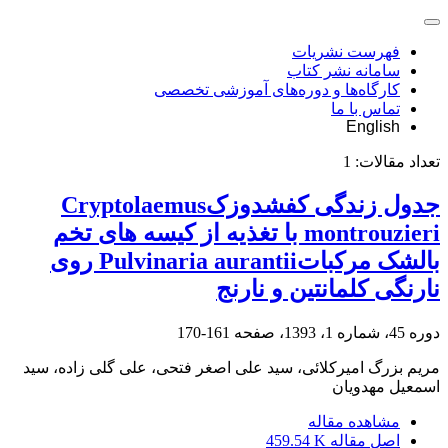
فهرست نشریات
سامانه نشر کتاب
کارگاه‌ها و دوره‌های آموزشی تخصصی
تماس با ما
English
تعداد مقالات:
1
جدول زندگی کفشدوزکCryptolaemus
montrouzieri با تغذیه از کیسه های تخم
بالشک مرکباتPulvinaria aurantii روی
نارنگی کلمانتین و نارنج
دوره 45، شماره 1، 1393، صفحه
161-170
مریم بزرگ امیرکلائی، سید علی اصغر فتحی، علی گلی زاده، سید
اسمعیل مهدویان
مشاهده مقاله
اصل مقاله
459.54 K