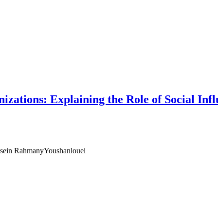
zations: Explaining the Role of Social Infl
hossein RahmanyYoushanlouei