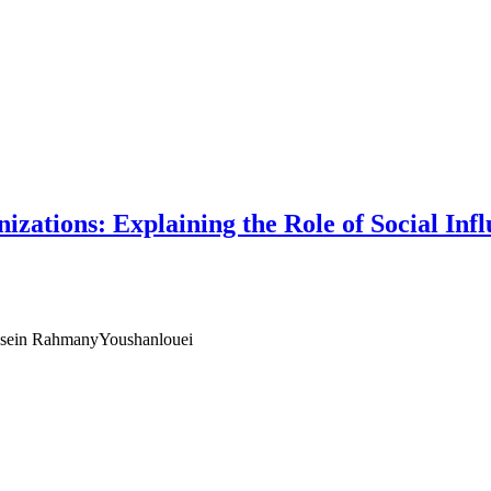
zations: Explaining the Role of Social Infl
hossein RahmanyYoushanlouei