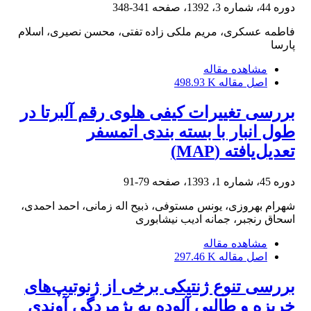
دوره 44، شماره 3، 1392، صفحه
341-348
فاطمه عسکری، مریم ملکی زاده تفتی، محسن نصیری، اسلام
پارسا
مشاهده مقاله
اصل مقاله
498.93 K
بررسی تغییرات کیفی هلوی رقم آلبرتا در
طول انبار با بسته ‏بندی اتمسفر
تعدیل‌یافته (MAP)
دوره 45، شماره 1، 1393، صفحه
79-91
شهرام بهروزی، یونس مستوفی، ذبیح اله زمانی، احمد احمدی،
اسحاق رنجبر، جمانه ادیب نیشابوری
مشاهده مقاله
اصل مقاله
297.46 K
بررسی تنوع ژنتیکی برخی از ژنوتیپ‌های
خربزه و طالبی آلوده به پژمردگی آوندی