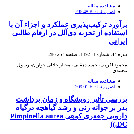
مشاهده مقاله
اصل مقاله
296.48 K
برآورد ترکیب‌پذیری عملکرد و اجزاء آن با
استفاده از تجزیه دی‌آلل در ارقام طالبی
ایرانی
دوره 44، شماره 3، 1392، صفحه
257-286
محمود اکرمی، حمید دهقانی، مختار جلالی جواران، رسول
محمدی
مشاهده مقاله
اصل مقاله
209.01 K
بررسی تأثیر رویشگاه و زمان برداشت
بذر بر جوانه زنی و رشد گیاهچه درگیاه
دارویی جعفری کوهی Pimpinella aurea
DC.))