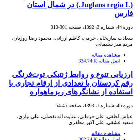
(Juglans regia L.) در شمال استان
فارس
دوره 44، شماره 3، 1392، صفحه
301-313
سعادت ساریخانی خرمی، کاظم ارزانی، محمود رضا روزبان،
مریم میر سلیمانی
مشاهده مقاله
اصل مقاله
334.74 K
ارزیابی تنوع و روابط ژنتیکی توت‌فرنگی
رقم کردستان با تعدادی از ارقام تجاری‌ با
استفاده از نشانگرهای ریز‏ماهواره
دوره 45، شماره 1، 1393، صفحه
45-54
عباس لطفی، علی قرقانی، عنایت اله تفضلی، علی نیازی،
سعید عشقی، علی اکبر مظفری
مشاهده مقاله
اصل مقاله
302.24 K