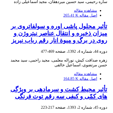
ساره رحیمی، سید حسین میردهقان، مجید اسماعیلی زاده
مشاهده مقاله
اصل مقاله
265.41 K
تأثیر محلول‏ پاشی اوره و سولفات‏روی بر
میزان ذخیره و انتقال عناصر نیتروژن و
روی در برگ و میوة انار رقم‌ رباب نی‏ریز
دوره 44، شماره 4، 1392، صفحه
469-477
زهره صداقت کیش، نوراله معلمی، مجید راحمی، سید محمد
حسن مرتضوی، اسماعیل خالقی
مشاهده مقاله
اصل مقاله
164.85 K
تأثیر محیط کشت و سرما‏دهی بر ویژگی‏
های کمّی و کیفی سه رقم توت‏ فرنگی
دوره 45، شماره 2، 1393، صفحه
217-223