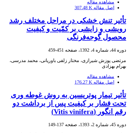
مشاهده مقاله
اصل مقاله
307.48 K
تأثیر تنش خشکی در مراحل مختلف رشد
رویشی و زایشی بر کمّیت و کیفیت
محصول گوجه‌فرنگی
دوره 44، شماره 4، 1392، صفحه
451-459
مرتضی پوزش شیرازی، مختار زلفی باوریانی، محمد مدرسی،
بهرام بهزادی
مشاهده مقاله
اصل مقاله
176.27 K
تأثیر تیمار پوتریسین به روش غوطه‏ وری
تحت فشار بر کیفیت پس از برداشت دو
رقم انگور (Vitis vinifera)
دوره 45، شماره 2، 1393، صفحه
137-149