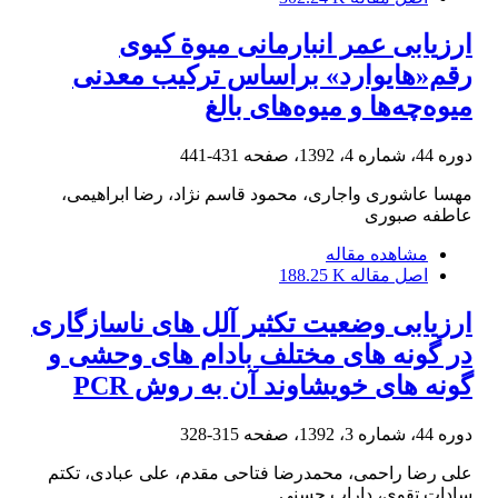
ارزیابی عمر انبارمانی میوة کیوی
رقم«هایوارد» بر‌اساس ترکیب معدنی
میوه‌چه‌ها و میوه‌های بالغ
دوره 44، شماره 4، 1392، صفحه
431-441
مهسا عاشوری واجاری، محمود قاسم نژاد، رضا ابراهیمی،
عاطفه صبوری
مشاهده مقاله
اصل مقاله
188.25 K
ارزیابی وضعیت تکثیر آلل های ناسازگاری
در گونه های مختلف بادام های وحشی و
گونه های خویشاوند آن به روش PCR
دوره 44، شماره 3، 1392، صفحه
315-328
علی رضا راحمی، محمدرضا فتاحی مقدم، علی عبادی، تکتم
سادات تقوی، داراب حسنی