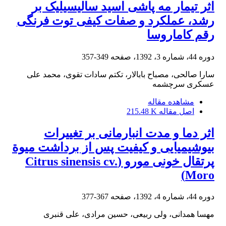
اثر تیمار مه پاشی اسید سالیسیلیک بر
رشد، عملکرد و صفات کیفی توت فرنگی
رقم کاماروسا
دوره 44، شماره 3، 1392، صفحه
349-357
سارا صالحی، مصباح بابالار، تکتم سادات تقوی، محمد علی
عسکری سرچشمه
مشاهده مقاله
اصل مقاله
215.48 K
اثر دما و مدت انبارمانی بر تغییرات
بیوشیمیایی و کیفیت پس از برداشت میوة
پرتقال خونی مورو (Citrus sinensis cv.
Moro)
دوره 44، شماره 4، 1392، صفحه
367-377
مهسا همدانی، ولی ربیعی، حسین مرادی، علی قنبری