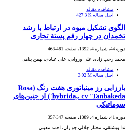
مشاهده مقاله
اصل مقاله
427.3 K
الگوی تشکیل میوه در ارتباط با رشد
تخمدان در چهار ‌رقم پستة تجاری
دوره 44، شماره 4، 1392، صفحه
461-468
محمد رجب زاده، علی وزوایی، علی عبادی، بهمن پناهی
مشاهده مقاله
اصل مقاله
3.02 M
باززایی رز مینیاتوری هفت رنگ (Rosa
hybrida,. cv 'Tanbakeda') از جنین‌های
سوماتیکی
دوره 41، شماره 4، 1389، صفحه
347-357
ندا ویشلقی، مختار جلالی جواران، احمد معینی