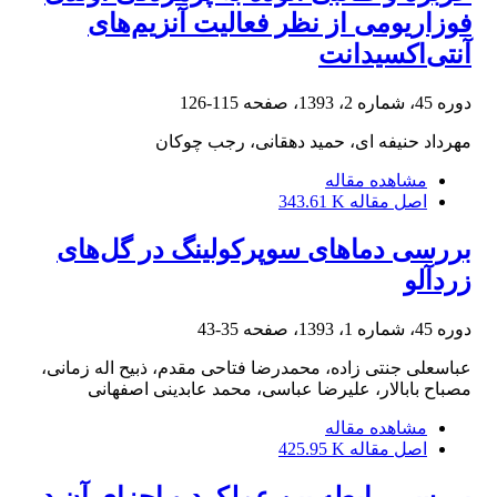
فوزاریومی از نظر فعالیت آنزیم‌های
آنتی‌اکسیدانت
دوره 45، شماره 2، 1393، صفحه
115-126
مهرداد حنیفه ای، حمید دهقانی، رجب چوکان
مشاهده مقاله
اصل مقاله
343.61 K
بررسی دماهای سوپرکولینگ در گل‌های
زردآلو
دوره 45، شماره 1، 1393، صفحه
35-43
عباسعلی جنتی زاده، محمدرضا فتاحی مقدم، ذبیح اله زمانی،
مصباح بابالار، علیرضا عباسی، محمد عابدینی اصفهانی
مشاهده مقاله
اصل مقاله
425.95 K
بررسی رابطه بین عملکرد و اجزای آن در