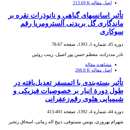
اصل مقاله
213.69 K
تأثیر اسانس‏های گیاهی و نانوذرات نقره بر
ماندگاری گل ‏بریدنی آلسترومریا رقم
سوکاری
دوره 45، شماره 1، 1393، صفحه
67-78
نادر مددزاده، معظم حسن پور اصیل، زینب روئین
مشاهده مقاله
اصل مقاله
288.8 K
تأثیر‌‌ بسته‌بندی با اتمسفر تعدیل‌یافته در
طول دورة انبار بر خصوصیات فیزیکی و
شیمیایی هلوی رقم‌زعفرانی
دوره 44، شماره 4، 1392، صفحه
401-413
شهرام بهروزی، یونس مستوفی، ذبیح اله زمانی، اسحاق رنجبر