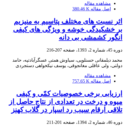
مشاهده مقاله
اصل مقاله
380.46 K
اثر نسبت‏ های مختلف پتاسیم به منیزیم
بر خشکیدگی خوشه و ویژگی‏ های کیفی
انگور کشمشی بی‏ دانه
دوره 45، شماره 2، 1393، صفحه
207-216
محمد دیلمقانی حسنلویی، سیاوش همتی عسگرآبادتپه، حامد
دولتی، ولی عاقلی مغانجوقی، یوسف نیکخواهی دستجردی
مشاهده مقاله
اصل مقاله
757.65 K
ارزیابی برخی خصوصیات کمّی و کیفی
میوه و درخت در تعدادی از نتاج حاصل از
تلاقی ارقام سیب رد اسپار در گلاب کهنز
دوره 46، شماره 2، 1394، صفحه
201-211