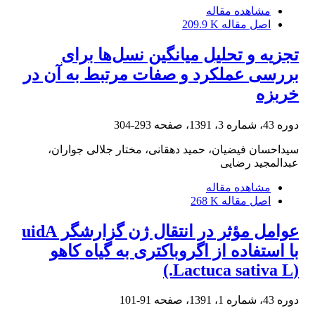
مشاهده مقاله
اصل مقاله
209.9 K
تجزیه و تحلیل میانگین نسل‌ها برای
بررسی عملکرد و صفات مرتبط به آن در
خربزه
دوره 43، شماره 3، 1391، صفحه
293-304
سیداحسان فیضیان، حمید دهقانی، مختار جلالی جواران،
عبدالمجید رضایی
مشاهده مقاله
اصل مقاله
268 K
عوامل مؤثر در انتقال ژن گزارشگر uidA
با استفاده از اگروباکتری به گیاه کاهو
(Lactuca sativa L.)
دوره 43، شماره 1، 1391، صفحه
91-101