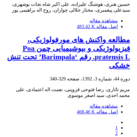
حسین هنری، هوشنگ علیزاده، علی اکبر شاه نجات بوشهری،
سیدعلی پیغمبری، مختار جلالی جواران، روح اله براهیمی پور
مشاهده مقاله
اصل مقاله
483.42 K
مطالعه واکنش های مورفولوژیکی،
فیزیولوژیکی و بیوشیمیایی چمن Poa
pratensis L. رقم ‘Barimpala’ تحت تنش
خشکی
دوره 44، شماره 3، 1392، صفحه
329-340
مریم تاتاری، رضا فتوحی قزوینی، نعمت اله اعتمادی، علی
محمد احدی، سید اصغر موسوی
مشاهده مقاله
اصل مقاله
468.46 K
1
2