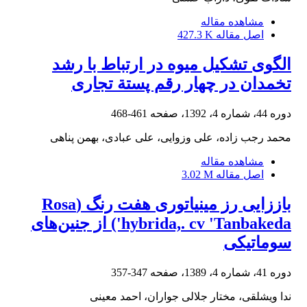
مشاهده مقاله
اصل مقاله
427.3 K
الگوی تشکیل میوه در ارتباط با رشد
تخمدان در چهار ‌رقم پستة تجاری
دوره 44، شماره 4، 1392، صفحه
461-468
محمد رجب زاده، علی وزوایی، علی عبادی، بهمن پناهی
مشاهده مقاله
اصل مقاله
3.02 M
باززایی رز مینیاتوری هفت رنگ (Rosa
hybrida,. cv 'Tanbakeda') از جنین‌های
سوماتیکی
دوره 41، شماره 4، 1389، صفحه
347-357
ندا ویشلقی، مختار جلالی جواران، احمد معینی