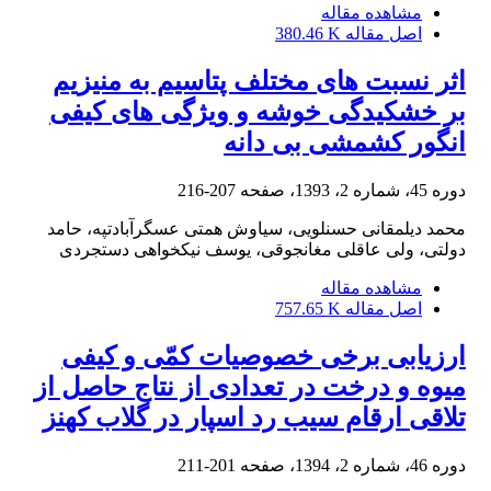
مشاهده مقاله
اصل مقاله
380.46 K
اثر نسبت‏ های مختلف پتاسیم به منیزیم
بر خشکیدگی خوشه و ویژگی‏ های کیفی
انگور کشمشی بی‏ دانه
دوره 45، شماره 2، 1393، صفحه
207-216
محمد دیلمقانی حسنلویی، سیاوش همتی عسگرآبادتپه، حامد
دولتی، ولی عاقلی مغانجوقی، یوسف نیکخواهی دستجردی
مشاهده مقاله
اصل مقاله
757.65 K
ارزیابی برخی خصوصیات کمّی و کیفی
میوه و درخت در تعدادی از نتاج حاصل از
تلاقی ارقام سیب رد اسپار در گلاب کهنز
دوره 46، شماره 2، 1394، صفحه
201-211