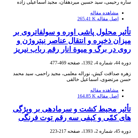
ساره رحیمی، سید حسین میردهقان، مجید اسماعیلی زاده
مشاهده مقاله
اصل مقاله
265.41 K
تأثیر محلول‏ پاشی اوره و سولفات‏روی بر
میزان ذخیره و انتقال عناصر نیتروژن و
روی در برگ و میوة انار رقم‌ رباب نی‏ریز
دوره 44، شماره 4، 1392، صفحه
469-477
زهره صداقت کیش، نوراله معلمی، مجید راحمی، سید محمد
حسن مرتضوی، اسماعیل خالقی
مشاهده مقاله
اصل مقاله
164.85 K
تأثیر محیط کشت و سرما‏دهی بر ویژگی‏
های کمّی و کیفی سه رقم توت‏ فرنگی
دوره 45، شماره 2، 1393، صفحه
217-223