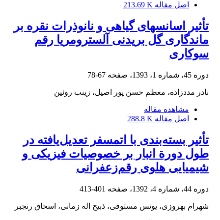
اصل مقاله
213.69 K
تأثیر اسانس‏های گیاهی و نانوذرات نقره بر
ماندگاری گل ‏بریدنی آلسترومریا رقم
سوکاری
دوره 45، شماره 1، 1393، صفحه
67-78
نادر مددزاده، معظم حسن پور اصیل، زینب روئین
مشاهده مقاله
اصل مقاله
288.8 K
تأثیر‌‌ بسته‌بندی با اتمسفر تعدیل‌یافته در
طول دورة انبار بر خصوصیات فیزیکی و
شیمیایی هلوی رقم‌زعفرانی
دوره 44، شماره 4، 1392، صفحه
401-413
شهرام بهروزی، یونس مستوفی، ذبیح اله زمانی، اسحاق رنجبر