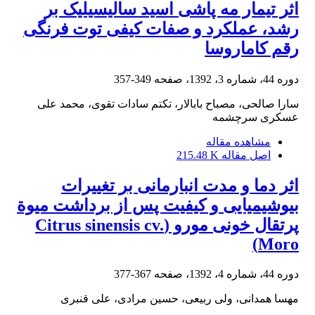
اثر تیمار مه پاشی اسید سالیسیلیک بر
رشد، عملکرد و صفات کیفی توت فرنگی
رقم کاماروسا
دوره 44، شماره 3، 1392، صفحه
349-357
سارا صالحی، مصباح بابالار، تکتم سادات تقوی، محمد علی
عسکری سرچشمه
مشاهده مقاله
اصل مقاله
215.48 K
اثر دما و مدت انبارمانی بر تغییرات
بیوشیمیایی و کیفیت پس از برداشت میوة
پرتقال خونی مورو (Citrus sinensis cv.
Moro)
دوره 44، شماره 4، 1392، صفحه
367-377
مهسا همدانی، ولی ربیعی، حسین مرادی، علی قنبری