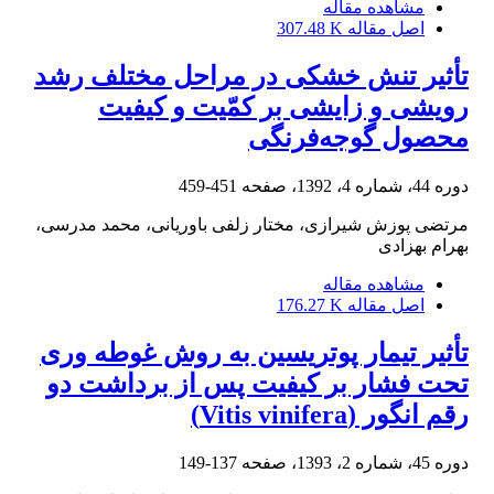
مشاهده مقاله
اصل مقاله
307.48 K
تأثیر تنش خشکی در مراحل مختلف رشد
رویشی و زایشی بر کمّیت و کیفیت
محصول گوجه‌فرنگی
دوره 44، شماره 4، 1392، صفحه
451-459
مرتضی پوزش شیرازی، مختار زلفی باوریانی، محمد مدرسی،
بهرام بهزادی
مشاهده مقاله
اصل مقاله
176.27 K
تأثیر تیمار پوتریسین به روش غوطه‏ وری
تحت فشار بر کیفیت پس از برداشت دو
رقم انگور (Vitis vinifera)
دوره 45، شماره 2، 1393، صفحه
137-149