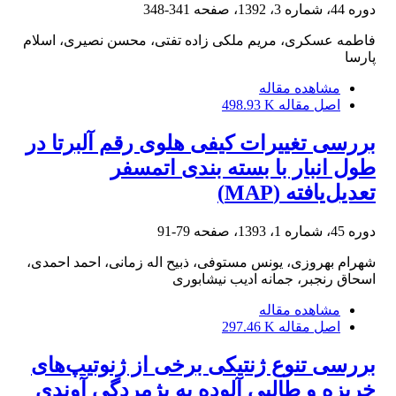
دوره 44، شماره 3، 1392، صفحه
341-348
فاطمه عسکری، مریم ملکی زاده تفتی، محسن نصیری، اسلام
پارسا
مشاهده مقاله
اصل مقاله
498.93 K
بررسی تغییرات کیفی هلوی رقم آلبرتا در
طول انبار با بسته ‏بندی اتمسفر
تعدیل‌یافته (MAP)
دوره 45، شماره 1، 1393، صفحه
79-91
شهرام بهروزی، یونس مستوفی، ذبیح اله زمانی، احمد احمدی،
اسحاق رنجبر، جمانه ادیب نیشابوری
مشاهده مقاله
اصل مقاله
297.46 K
بررسی تنوع ژنتیکی برخی از ژنوتیپ‌های
خربزه و طالبی آلوده به پژمردگی آوندی