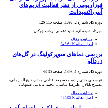
فوزاریومی از نظر فعالیت آنزیم‌های
آنتی‌اکسیدانت
دوره 45، شماره 2، 1393، صفحه
115-126
مهرداد حنیفه ای، حمید دهقانی، رجب چوکان
مشاهده مقاله
اصل مقاله
343.61 K
بررسی دماهای سوپرکولینگ در گل‌های
زردآلو
دوره 45، شماره 1، 1393، صفحه
35-43
عباسعلی جنتی زاده، محمدرضا فتاحی مقدم، ذبیح اله زمانی،
مصباح بابالار، علیرضا عباسی، محمد عابدینی اصفهانی
مشاهده مقاله
اصل مقاله
425.95 K
بررسی رابطه بین عملکرد و اجزای آن در