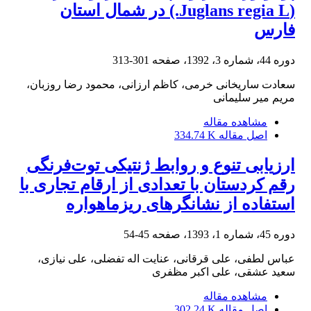
(Juglans regia L.) در شمال استان
فارس
دوره 44، شماره 3، 1392، صفحه
301-313
سعادت ساریخانی خرمی، کاظم ارزانی، محمود رضا روزبان،
مریم میر سلیمانی
مشاهده مقاله
اصل مقاله
334.74 K
ارزیابی تنوع و روابط ژنتیکی توت‌فرنگی
رقم کردستان با تعدادی از ارقام تجاری‌ با
استفاده از نشانگرهای ریز‏ماهواره
دوره 45، شماره 1، 1393، صفحه
45-54
عباس لطفی، علی قرقانی، عنایت اله تفضلی، علی نیازی،
سعید عشقی، علی اکبر مظفری
مشاهده مقاله
اصل مقاله
302.24 K