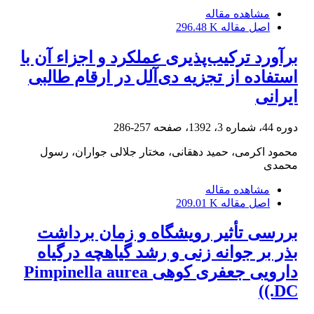
مشاهده مقاله
اصل مقاله
296.48 K
برآورد ترکیب‌پذیری عملکرد و اجزاء آن با
استفاده از تجزیه دی‌آلل در ارقام طالبی
ایرانی
دوره 44، شماره 3، 1392، صفحه
257-286
محمود اکرمی، حمید دهقانی، مختار جلالی جواران، رسول
محمدی
مشاهده مقاله
اصل مقاله
209.01 K
بررسی تأثیر رویشگاه و زمان برداشت
بذر بر جوانه زنی و رشد گیاهچه درگیاه
دارویی جعفری کوهی Pimpinella aurea
DC.))