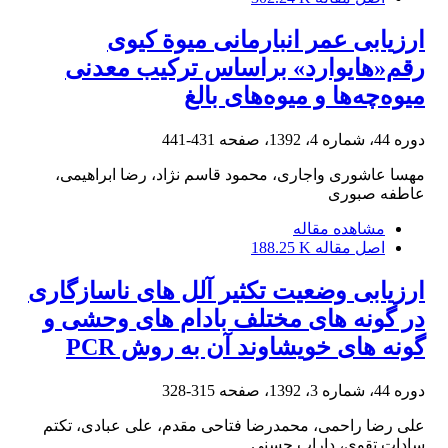
ارزیابی عمر انبارمانی میوة کیوی
رقم«هایوارد» بر‌اساس ترکیب معدنی
میوه‌چه‌ها و میوه‌های بالغ
دوره 44، شماره 4، 1392، صفحه
431-441
مهسا عاشوری واجاری، محمود قاسم نژاد، رضا ابراهیمی،
عاطفه صبوری
مشاهده مقاله
اصل مقاله
188.25 K
ارزیابی وضعیت تکثیر آلل های ناسازگاری
در گونه های مختلف بادام های وحشی و
گونه های خویشاوند آن به روش PCR
دوره 44، شماره 3، 1392، صفحه
315-328
علی رضا راحمی، محمدرضا فتاحی مقدم، علی عبادی، تکتم
سادات تقوی، داراب حسنی