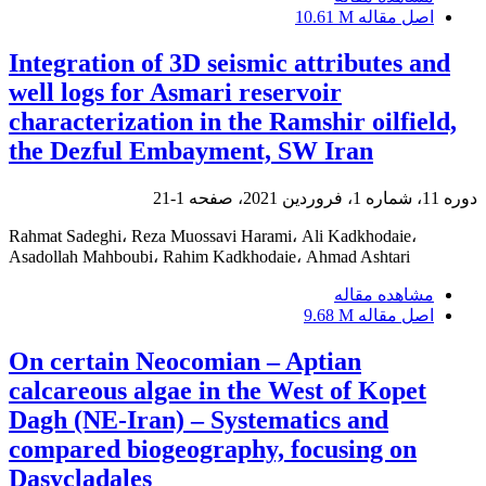
اصل مقاله
10.61 M
Integration of 3D seismic attributes and
well logs for Asmari reservoir
characterization in the Ramshir oilfield,
the Dezful Embayment, SW Iran
دوره 11، شماره 1، فروردین 2021، صفحه
1-21
Rahmat Sadeghi، Reza Muossavi Harami، Ali Kadkhodaie،
Asadollah Mahboubi، Rahim Kadkhodaie، Ahmad Ashtari
مشاهده مقاله
اصل مقاله
9.68 M
On certain Neocomian – Aptian
calcareous algae in the West of Kopet
Dagh (NE-Iran) – Systematics and
compared biogeography, focusing on
Dasycladales