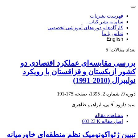
فهرست نشریات
سامانه نشر کتاب
کارگاه‌ها و دوره‌های آموزشی تخصصی
تماس با ما
English
تعداد مقالات:
5
بررسی مقایسه‌ای عملکرد اقتصادی دو
کشور ازبکستان و قزاقستان با رویکرد
نولیبرال (2010-1991)
دوره 9، شماره 2، 1395، صفحه
175-191
سید داوود آقایی، ابراهیم طاهری
مشاهده مقاله
اصل مقاله
603.23 K
تبیین ژئواکونومیک نظم منطقه‌ای خاورمیانه