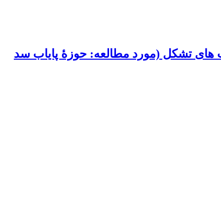
ت های تشکل (مورد مطالعه: حوزۀ پایاب سد