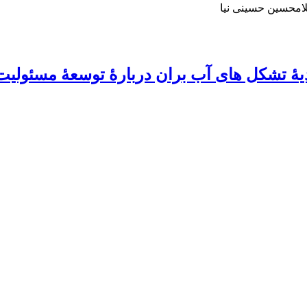
امحسین حسینی نیا
دیۀ تشکل های آب بران دربارۀ توسعۀ مسئولی