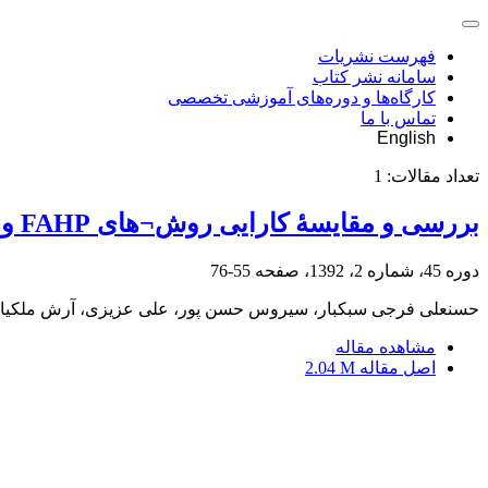
فهرست نشریات
سامانه نشر کتاب
کارگاه‌ها و دوره‌های آموزشی تخصصی
تماس با ما
English
تعداد مقالات:
1
بررسی و مقایسۀ کارایی روش‎¬های FAHP و GCA برای مکان¬یابی پخش سیلاب در محیط GIS (مطالعۀ موردی: حوضۀ آبریز گربایگان)
دوره 45، شماره 2، 1392، صفحه
55-76
حسنعلی فرجی سبکبار، سیروس حسن پور، علی عزیزی، آرش ملکیان
مشاهده مقاله
اصل مقاله
2.04 M