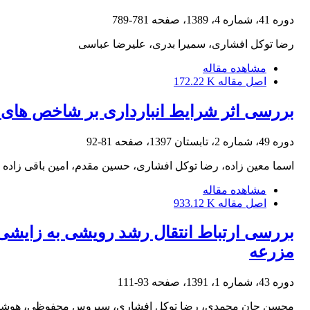
دوره 41، شماره 4، 1389، صفحه
781-789
رضا توکل افشاری، سمیرا بدری، علیرضا عباسی
مشاهده مقاله
اصل مقاله
172.22 K
بررسی اثر شرایط انبارداری بر شاخص های جوانه زنی و ضرایب حیات
دوره 49، شماره 2، تابستان 1397، صفحه
81-92
اسما معین زاده، رضا توکل افشاری، حسین مقدم، امین باقی زاده
مشاهده مقاله
اصل مقاله
933.12 K
بررسی ارتباط انتقال رشد رویشی به زایشی ب
مزرعه
دوره 43، شماره 1، 1391، صفحه
93-111
محسن جان محمدی، رضا توکل افشاری، سیروس محفوظی، هوشنگ