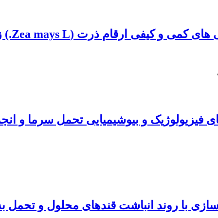
فی ارقام ذرت (Zea mays L.) زوال یافته
ی فیزیولوژیک و بیوشیمیایی تحمل سرما و انجم
ا روند انباشت قندهای محلول و تحمل به سرما در گندم ن