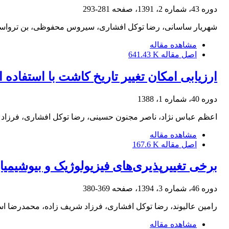
دوره 43، شماره 2، 1391، صفحه
281-293
شهریار ساسانی، رضا توکل افشاری، سیروس محفوظی، بن تروا
مشاهده مقاله
اصل مقاله
641.43 K
ارزیابی امکان تغییر تاریخ کاشت با استفاده 
دوره 40، شماره 1، 1388
اعظم عباس نژاد، ناصر مجنون حسینی، رضا توکل افشاری، فرزاد
مشاهده مقاله
اصل مقاله
167.6 K
برخی تغییرپذیری‌های فیزیولوژیک و بیوشیمیایی بذرهای کنجد (amum indicum
دوره 46، شماره 3، 1394، صفحه
369-380
رامین عالیوند، رضا توکل افشاری، فرزاد شریف زاده، محمدرضا ا
مشاهده مقاله