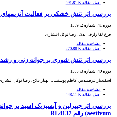
اصل مقاله
591.81 K
بررسی اثر تنش خشکی بر فعالیت آنزیم‎های فسفاتاز اسیدی و قلیایی در محور جنینی بذر دو رقم گندم نان در مراحل اولیه جوانه‎زنی
دوره 41، شماره 2، 1389
فرخ لقا رازقی یدک، رضا توکل افشاری
مشاهده مقاله
اصل مقاله
270.88 K
بررسی اثر تنش شوری بر جوانه زنی و رشد گیاهچة برخی از
دوره 40، شماره 3، 1388
اسفندیار فرهمندفر، کاظم پوستینی، الهیار فلاح، رضا توکل افشاری
مشاهده مقاله
اصل مقاله
448.11 K
aestivum) رقم RL4137