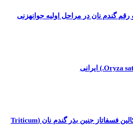
بررسی اثر جیبرلین و آبسیزیک اسید بر جوانه‎زنی، القاء خواب و فعالیت آنزیم‎های اسید و آلکالین فسفاتاز جنین بذر گندم نان (Triticum