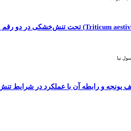
بررسی الگوی پروتئوم محور جنین گندم (um aestivum
ول نیا
لف یونجه و رابطه آن با عملکرد در شرایط تن