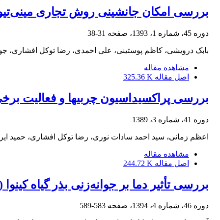
بررسی امکان جانشینی روش تجاری مینی‌تیوبر
دوره 45، شماره 1، 1393، صفحه
31-38
بابک درویشی، کاظم پوستینی، علی احمدی، رضا توکل افشاری، جو
مشاهده مقاله
اصل مقاله
325.36 K
بررسی پراکسیداسیون چربی‏ها و فعالیت برخ
دوره 41، شماره 3، 1389
اعظم زمانی، سید احمد سادات نوری، رضا توکل افشاری، حمید ایران
مشاهده مقاله
اصل مقاله
244.72 K
بررسی تأثیر دما بر جوانه‌زنی بذر گیاه کینوا (Chenepodium quinoa Willd) تحت تنش شوری
دوره 46، شماره 4، 1394، صفحه
583-589