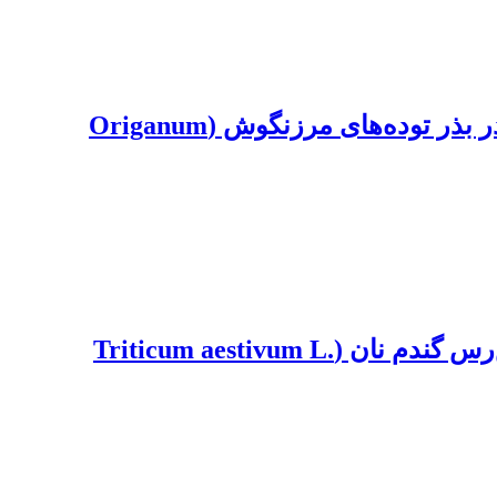
اثر تیمارهای شکست خواب بر جوانه‌زنی و فعالیت آنزیم‌های آلفا آمیلاز و بتا- 1و3- گلوکاناز در بذر توده‌های مرزنگوش (Origanum
اثر مصرف جیبرلین و اسید ابسیزیک بر روند سنتز پروتئین‌ها در محور جنین بذر خواب و پس‌رس گندم نان (Triticum aestivum L.