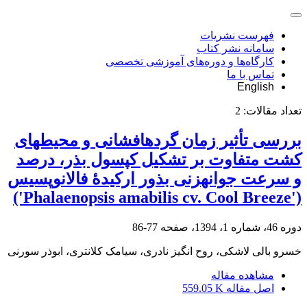
فهرست نشریات
سامانه نشر کتاب
کارگاه‌ها و دوره‌های آموزشی تخصصی
تماس با ما
English
تعداد مقالات:
2
بررسی تأثیر زمان گرده‏افشانی و محیط‏های
کشت متفاوت بر تشکیل کپسول بذر، درصد
و سرعت جوانه‏زنی بذور ارکیدۀ فالانوپسیس
('Phalaenopsis amabilis cv. Cool Breeze')
دوره 46، شماره 1، 1394، صفحه
77-86
خسرو بالی لاشکی، روح انگیز نادری، سیامک کلانتری، ابوذر سورنی
مشاهده مقاله
اصل مقاله
559.05 K