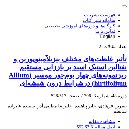
فهرست نشریات
سامانه نشر کتاب
کارگاه‌ها و دوره‌های آموزشی تخصصی
تماس با ما
English
تعداد مقالات:
2
تأثیر غلظت‌های مختلف بنزیلآمینوپورین و
نفتالین استیک اسید بر باززایی مستقیم
ریزنمونه‌های چهار بوم‌جور موسیر (Allium
hirtifolium) درشرایط درون شیشه‌ای
دوره 48، شماره 3، 1396، صفحه
517-526
نسرین فرهادی، جابر پناهنده، علیرضا مطلبی آذر، سعیده علیزاده
سالطه
مشاهده مقاله
اصل مقاله
592.63 K