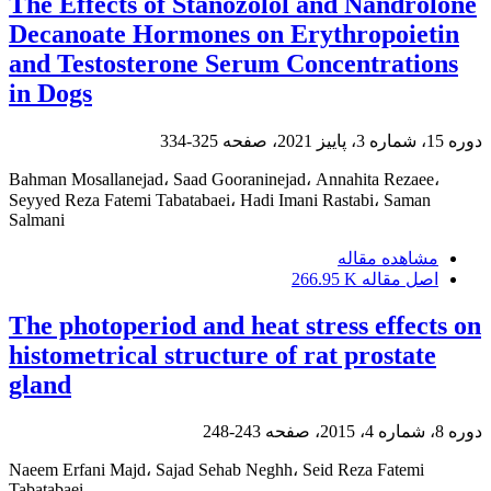
The Effects of Stanozolol and Nandrolone
Decanoate Hormones on Erythropoietin
and Testosterone Serum Concentrations
in Dogs
دوره 15، شماره 3، پاییز 2021، صفحه
325-334
Bahman Mosallanejad، Saad Gooraninejad، Annahita Rezaee،
Seyyed Reza Fatemi Tabatabaei، Hadi Imani Rastabi، Saman
Salmani
مشاهده مقاله
اصل مقاله
266.95 K
The photoperiod and heat stress effects on
histometrical structure of rat prostate
gland
دوره 8، شماره 4، 2015، صفحه
243-248
Naeem Erfani Majd، Sajad Sehab Neghh، Seid Reza Fatemi
Tabatabaei