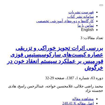
فهرست نشریات
سامانه نشر کتاب
کارگاه‌ها و دوره‌های آموزشی تخصصی
تماس با ما
English
تعداد مقالات:
3
بررسی اثرات تجویز خوراکی و تزریقی
عصاره کیست‌های سارکوسیستیس فوزی
فورمیس ‌بر عملکرد سیستم انعقاد خون در
خرگوش
دوره 63، شماره 1، 1387، صفحه
29-32
محمد راضی جلالی، غلامحسین خواجه، عبدالرحمن راسخ، هادی
خجسته نژاد
مشاهده مقاله
اصل مقاله
248.41 K