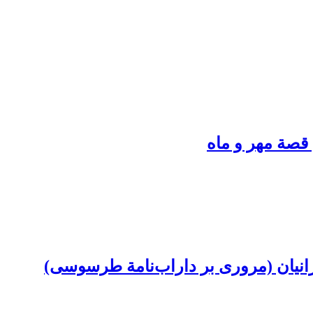
صة مهر و ماه
انیان (مروری بر داراب‌نامة طرسوسی)