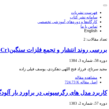
فهرست نشریات
سامانه نشر کتاب
کارگاه‌ها و دوره‌های آموزشی تخصصی
تماس با ما
English
تعداد مقالات:
2
بررسی روند انتشار و تجمع فلزات سنگین(Pb ، Zn،Cd،Cu،Ni،Cr) در رسوبات تالاب انزلی
دوره 58، شماره 3، 1384
مجید سرتاج، فرزاد فتح اللهی دهکردی، یوسف فیلی زاده
مشاهده مقاله
اصل مقاله
724.73 K
کاربرد مدل های رگرسیونی در براورد بار آلو
دوره 57، شماره 2، 1383