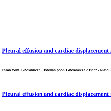
Pleural effusion and cardiac displacement i
ehsan torki، Gholamreza Abdollah poor، Gholamreza Afshari، Masou
Pleural effusion and cardiac displacement i