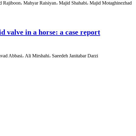
ud Rajiboon، Mahyar Raisiyan، Majid Shahabi، Majid Motaghinezhad
d valve in a horse: a case report
d Abbasi، Ali Mirshahi، Saeedeh Janitabar Darzi