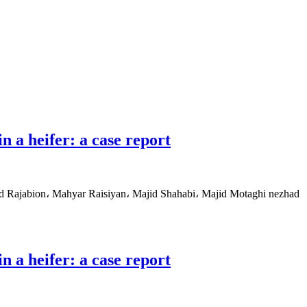
n a heifer: a case report
d Rajabion، Mahyar Raisiyan، Majid Shahabi، Majid Motaghi nezhad
n a heifer: a case report