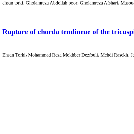
ehsan torki، Gholamreza Abdollah poor، Gholamreza Afshari، Maso
Rupture of chorda tendineae of the tricuspi
Ehsan Torki، Mohammad Reza Mokhber Dezfouli، Mehdi Rasekh، Java