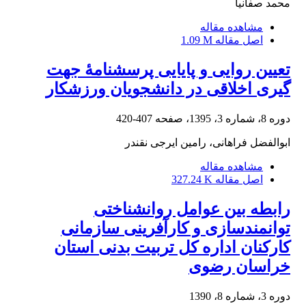
محمد صفانیا
مشاهده مقاله
اصل مقاله
1.09 M
تعیین روایی و پایایی پرسشنامۀ جهت
گیری اخلاقی در دانشجویان ورزشکار
دوره 8، شماره 3، 1395، صفحه
407-420
ابوالفضل فراهانی، رامین ایرجی نقندر
مشاهده مقاله
اصل مقاله
327.24 K
رابطه بین عوامل روانشناختی
توانمندسازی و کارآفرینی سازمانی
کارکنان اداره کل تربیت بدنی استان
خراسان رضوی
دوره 3، شماره 8، 1390