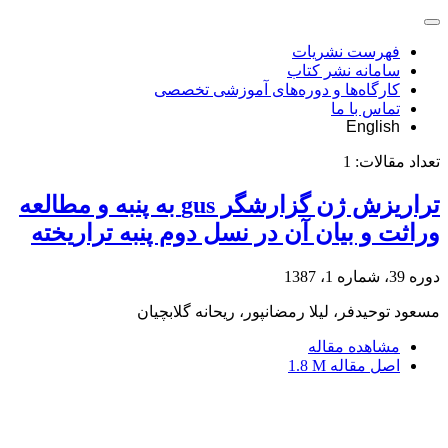
فهرست نشریات
سامانه نشر کتاب
کارگاه‌ها و دوره‌های آموزشی تخصصی
تماس با ما
English
تعداد مقالات:
1
تراریزش ژن گزارشگر gus به پنبه و مطالعه
وراثت و بیان آن در نسل دوم پنبه تراریخته
دوره 39، شماره 1، 1387
مسعود توحیدفر، لیلا رمضان‏پور، ریحانه گلابچیان
مشاهده مقاله
اصل مقاله
1.8 M