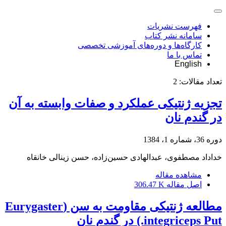
فهرست نشریات
سامانه نشر کتاب
کارگاه‌ها و دوره‌های آموزشی تخصصی
تماس با ما
English
تعداد مقالات:
2
تجزیه ژنتیکی عملکرد و صفات وابسته به آن
در گندم نان
دوره 36، شماره 1، 1384
خداداد مصطفوی، عبدالهادی حسین‌زاده، حسن زینالی خانقاه
مشاهده مقاله
اصل مقاله
306.47 K
مطالعه ژنتیکی مقاومت به سن (Eurygaster
integriceps Put.) در گندم نان