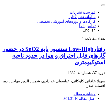
فهرست نشریات
سامانه نشر کتاب
کارگاه‌ها و دوره‌های آموزشی تخصصی
تماس با ما
English
تعداد مقالات:
1
رفتارLow-High سنسور پایه SnO2 در حضور
گازهای قابل احتراق و هوا در حدود ناحیه
استوکیومتری
دوره 37، شماره 4، 1382
سهیلا خاقانی کاوکانی، عباسعلی خدادادی، شمس الدین مهاجرزاده،
افسانه صدر
مشاهده مقاله
اصل مقاله
301.31 K