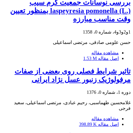
بررسی نوسانات جمعیت کرم سیب
laspeyresia pomonella (L.) بمنظور تعیین
وقت مناسب مبارزه
1و2و3و4، شماره 0، 1358
حسن علومی صادقی، مرتضی اسماعیلی
مشاهده مقاله
اصل مقاله
1.53 M
تاثیر شرایط فصلی روی بعضی از صفات
مرفولوژیک زنبور عسل نژاد ایرانی
دوره 1، شماره 0، 1376
غلامحسین طهماسبی، رحیم عبادی، مرتضی اسماعیلی، سعید
فرجی
مشاهده مقاله
اصل مقاله
398.89 K