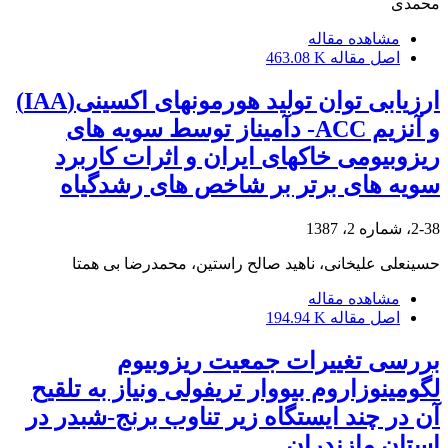
محمدی
مشاهده مقاله
اصل مقاله
463.08 K
ارزیابی توان تولید هورمونهای اکسینی(IAA)
و آنزیم ACC- دآمیناز توسط سویه های
ریزوبیومی خاکهای ایران و اثرات کاربرد
سویه های برتر بر شاخص های رشدگیاه
2-38، شماره 2، 1387
حسینعلی علیخانی، ناهید صالح راستین، محمدرضا بی همتا
مشاهده مقاله
اصل مقاله
194.94 K
بررسی تغییرات جمعیت ریزوبیوم
لگومینوزاروم بیووار تریفولی ونیاز به تلقیح
آن در چند ایستگاه زیر تناوب برنج-شبدر در
استان مازندران