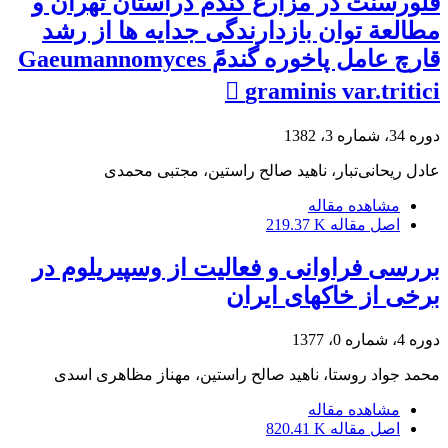
فلورسنت در مزارع گندم دراستان تهران و
مطالعة توان بازدارندگی جدایه ها از رشد
قارچ عامل پاخوره گندمً Gaeumannomyces
graminis var.tritici ً
دوره 34، شماره 3، 1382
عادل ریحانی‌تبار، ناهید صالح راستین، مجتبی محمدی
مشاهده مقاله
اصل مقاله
219.37 K
بررسی فراوانی و فعالیت از وسپیریلوم در
برخی از خاکهای ایران
دوره 4، شماره 0، 1377
محمد جواد روستا، ناهید صالح راستین، مهناز مظاهری اسدی
مشاهده مقاله
اصل مقاله
820.41 K