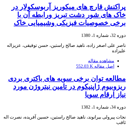
پراکنش قارچ های میکوریز آربوسکولار در
خاک های شور دشت تبریز ورابطه آن با
برخی خصوصیات فیزیکی وشیمیایی خاک
دوره 32، شماره 1، 1380
ناصر علی اصغر زاده، ناهید صالح راستین، حسن توفیقی، عزیزاله
علیزاده
مشاهده مقاله
اصل مقاله
552.03 K
مطالعه توان برخی سویه های باکتری بردی
ریزوبیوم ژاپنیکوم در تامین نیتروژن مورد
نیاز ارقام سویا
دوره 34، شماره 1، 1382
نجات پیرولی بیرانوند، ناهید صالح راستین، حسین آفریده، نصرت اله
ثاقب