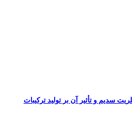
ه پرورش قزل آلای رنگین کمان (Oncorhynchus mykiss) با هیپوکلریت سدیم و تأثیر آن بر تولید ترکیبات