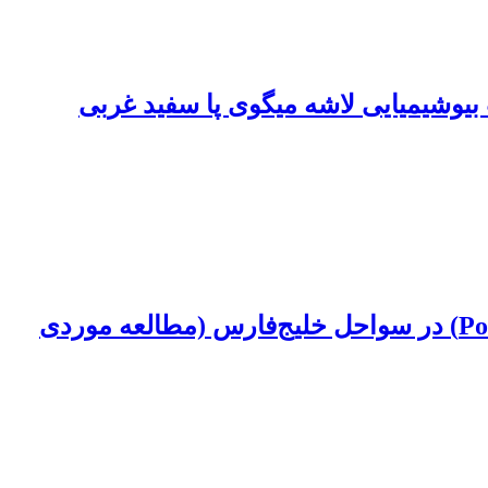
یوشیمیایی لاشه میگوی پا سفید غربی
تغییرات سالانه شاخص‌های تولیدمثلی خرچنگ شناگر آبی (Portunus pelagicus, Linnaeus, 1758) در سواحل خلیج‌فارس (مطالعه موردی