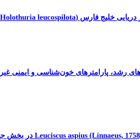
Holothuria leucosp) بر روی رت
دهای رشد، پارامترهای خون‌شناسی و ایمنی غیر