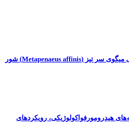
اثر فرایند خشک کردن با روش‌های خورشیدی و آون بر تغییرات اسید چرب و ویژگی‌های بافتی میگوی سر تیز (Metapenaeus affinis) شور
های هیدرومورفواکولوژیکی، رویکردهای