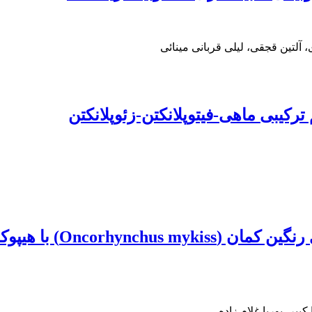
 آلتین قجقی، لیلی قربانی مینائی
رکیبی ماهی-فیتوپلانکتن-زئوپلانکتن
اثر ضد عفونی پساب مزرع
یر، پوریا غلام زاده