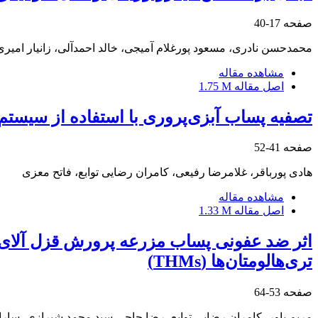
صفحه
17-40
محمدحسن نادری، مسعود پورغلام آمیجی، خالد احمدآلی، زانیار امیری،
مشاهده مقاله
اصل مقاله
1.75 M
تصفیه پساب آبزی‌پروری با استفاده از سیستم ت
صفحه
41-52
هادی پورباقر، غلامرضا رفیعی، کامران رضایی توابع، فاتح معزی
مشاهده مقاله
اصل مقاله
1.33 M
تری‌هالومتان‌ها (THMs)
صفحه
53-64
مریم یاور، کامران رضایی توابع، رضا حاجی سید محمد شیرازی، سارا کب