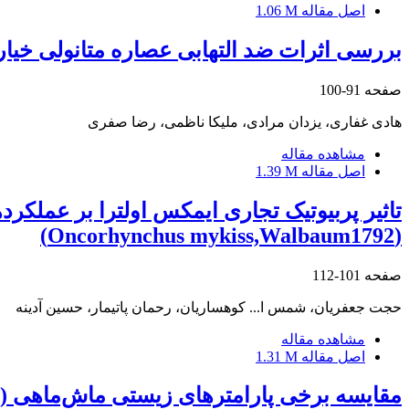
اصل مقاله
1.06 M
بررسی اثرات ضد التهابی عصاره متانولی خیار دریایی خلیج فارس (ilota
صفحه
91-100
هادی غفاری، یزدان مرادی، ملیکا ناظمی، رضا صفری
مشاهده مقاله
اصل مقاله
1.39 M
تاثیر پربیوتیک تجاری ایمکس اولترا بر عملکر
(Oncorhynchus mykiss,Walbaum1792)
صفحه
101-112
حجت جعفریان، شمس ا... کوهساریان، رحمان پاتیمار، حسین آدینه
مشاهده مقاله
اصل مقاله
1.31 M
مقایسه برخی پارامترهای زیستی ماش‌ماهی Leuciscus aspius (Linnaeus, 1758) در بخش جنوب‌غربی حوضه دریای خزر