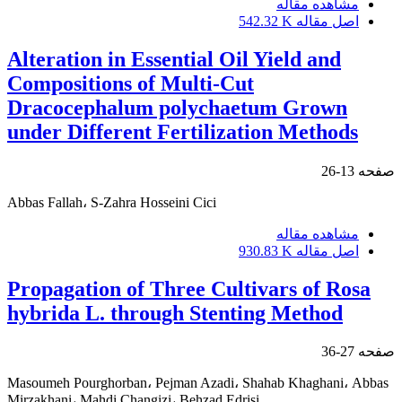
مشاهده مقاله
اصل مقاله
542.32 K
Alteration in Essential Oil Yield and
Compositions of Multi-Cut
Dracocephalum polychaetum Grown
under Different Fertilization Methods
صفحه
13-26
Abbas Fallah، S-Zahra Hosseini Cici
مشاهده مقاله
اصل مقاله
930.83 K
Propagation of Three Cultivars of Rosa
hybrida L. through Stenting Method
صفحه
27-36
Masoumeh Pourghorban، Pejman Azadi، Shahab Khaghani، Abbas
Mirzakhani، Mahdi Changizi، Behzad Edrisi