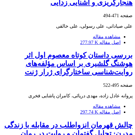
هنجارگریزی و آشنایی زدایی
صفحه
471-494
علی صیادانی، علی رسولی، علی خالقی
مشاهده مقاله
اصل مقاله
277.97 K
بررسی داستان کوتاه معصوم اول اثر
هوشنگ گلشیری بر اساس مؤلفه‌های
روایت‌شناسی ساختارگرای ژرار ژنت
صفحه
495-522
پروانه عادل زاده، مهدی دریائی، کامران پاشایی فخری
مشاهده مقاله
اصل مقاله
297.74 K
چالش قهرمان انزوا‌طلب در مقابله با زندگی
مدرن: تحلیل گفتمان و روایت در رمان