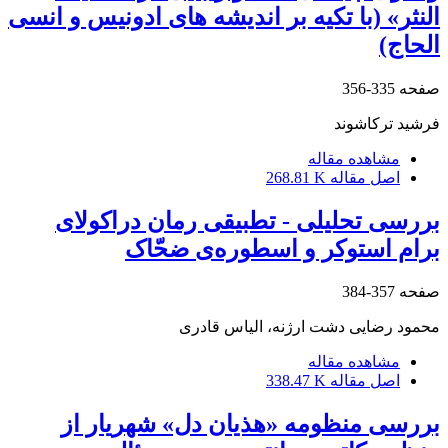
النثر» (با تکیه بر اندیشه های ادونیس و انسی
الحاج)
صفحه
335-356
فرشید ترکاشوند
مشاهده مقاله
اصل مقاله
268.81 K
بررسی تحلیلی - تطبیقی رمان دراکولای
برام استوکر و اسطوره‌ی ضحّاک
صفحه
357-384
محمود رضایی دشت ارژنه، الیاس قادری
مشاهده مقاله
اصل مقاله
338.47 K
بررسی منظومه «هذیان دل» شهریار از