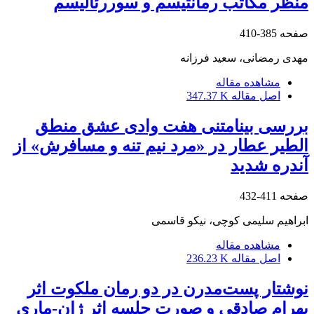
منظر مکاتب رمانتیسم و سوررئالیسم
صفحه
385-410
مهدی رمضانی، سعید فرزانه
مشاهده مقاله
اصل مقاله
347.37 K
بررسی بینامتنی هفت وادی عشق منطق
الطیر عطار در «مرد نیم تنه و مسافرش» از
آندره شدید
صفحه
411-432
ابراهیم سلیمی کوچی، نیکو قاسمی
مشاهده مقاله
اصل مقاله
236.23 K
نوشتار پست‌مدرن در دو رمان ملکوت اثر
بهرام صادقی و صورت جلسه اثر ژان-ماری