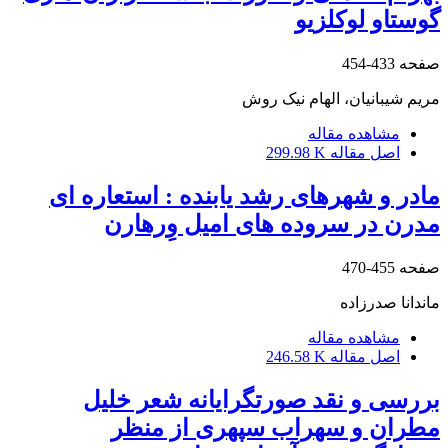
گوستاو لوکلزیو
صفحه
433-454
مریم شیبانیان، الهام نیک روش
مشاهده مقاله
اصل مقاله
299.98 K
مادر و شهرهای رشد یابنده : استعاره ای
مدرن در سروده های امیل وِرهارن
صفحه
455-470
ماندانا صدرزاده
مشاهده مقاله
اصل مقاله
246.58 K
بررسی و نقد صورتگرایانه شعر خلیل
مطران و سهراب سپهری از منظر