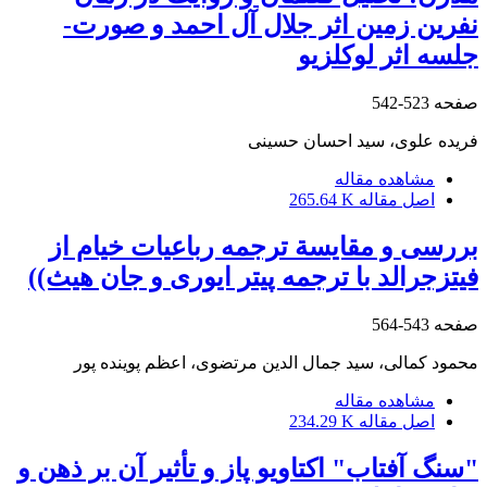
نفرین زمین اثر جلال آل احمد و صورت-
جلسه اثر لوکلزیو
صفحه
523-542
فریده علوی، سید احسان حسینی
مشاهده مقاله
اصل مقاله
265.64 K
بررسی و مقایسة ترجمه رباعیات خیام از
فیتزجرالد با ترجمه پیتر ایوری و جان هیث))
صفحه
543-564
محمود کمالی، سید جمال الدین مرتضوی، اعظم پوینده پور
مشاهده مقاله
اصل مقاله
234.29 K
"سنگ آفتاب" اکتاویو پاز و تأثیر آن بر ذهن و