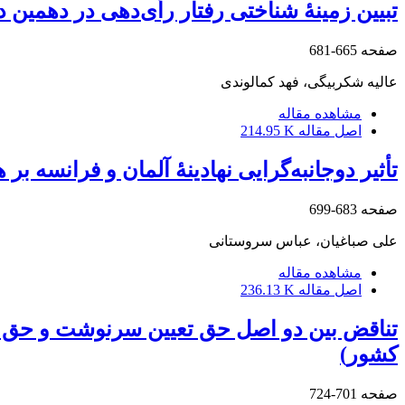
تبیین زمینۀ شناختی رفتار رأی‌دهی در دهمین دورۀ انتخابات م
صفحه
665-681
عالیه شکربیگی، فهد کمالوندی
مشاهده مقاله
اصل مقاله
214.95 K
تأثیر دوجانبه‌گرایی نهادینۀ آلمان و فرانسه بر 
صفحه
683-699
علی صباغیان، عباس سروستانی
مشاهده مقاله
اصل مقاله
236.13 K
تناقض بین دو اصل حق تعیین سرنوشت و حق حا
کشور)
صفحه
701-724