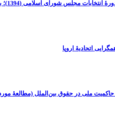
جلس شورای اسلامی (1394)؛ بررسی موردی استان ایلام
همگرایی اتحادیۀ اروپا
کمیت ملی در حقوق بین‌الملل (مطالعۀ موردی: