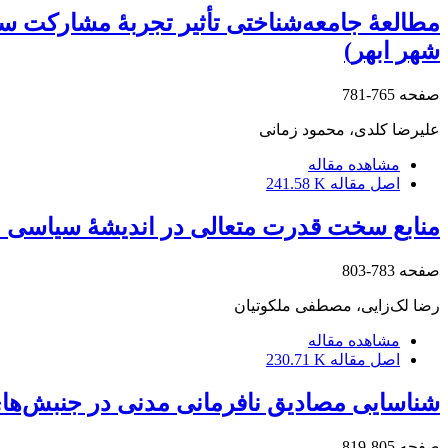
مطالعۀ جامعه‌شناختی تأثیر تجربۀ مشارکت 
شهر ابهر)
صفحه
765-781
علیرضا کلدی، محمود زمانی
مشاهده مقاله
اصل مقاله
241.58 K
منابع سخت قدرت متعالی در اندیشۀ سیاسی ا
صفحه
783-803
رضا لک‌زایی، مصطفی ملکوتیان
مشاهده مقاله
اصل مقاله
230.71 K
شناسایی مصادیق نافرمانی مدنی در جنبش‌های اجتماعی 
صفحه
805-819