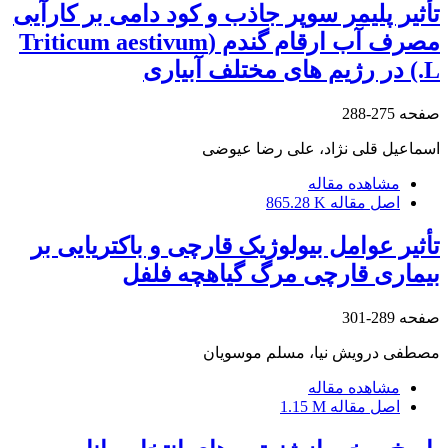
تأثیر پلیمر سوپر جاذب و کود دامی بر کارآیی
مصرف آب ارقام گندم (Triticum aestivum
L.) در رژیم های مختلف آبیاری
صفحه
275-288
اسماعیل قلی نژاد، علی رضا عیوضی
مشاهده مقاله
اصل مقاله
865.28 K
تأثیر عوامل بیولوژیک قارچی و باکتریایی بر
بیماری قارچی مرگ گیاهچه فلفل
صفحه
289-301
مصطفی درویش نیا، مسلم موسویان
مشاهده مقاله
اصل مقاله
1.15 M