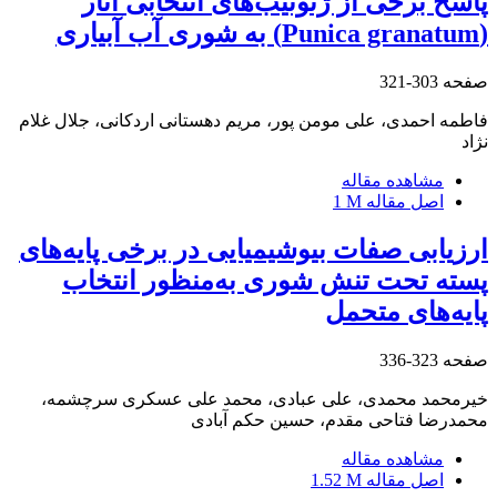
پاسخ برخی از ژنوتیب‌های انتخابی انار
(Punica granatum) به شوری آب آبیاری
صفحه
303-321
فاطمه احمدی، علی مومن پور، مریم دهستانی اردکانی، جلال غلام
نژاد
مشاهده مقاله
اصل مقاله
1 M
ارزیابی صفات بیوشیمیایی در برخی پایه‌های
پسته تحت تنش شوری به‌منظور انتخاب
پایه‌های متحمل
صفحه
323-336
خیرمحمد محمدی، علی عبادی، محمد علی عسکری سرچشمه،
محمدرضا فتاحی مقدم، حسین حکم آبادی
مشاهده مقاله
اصل مقاله
1.52 M