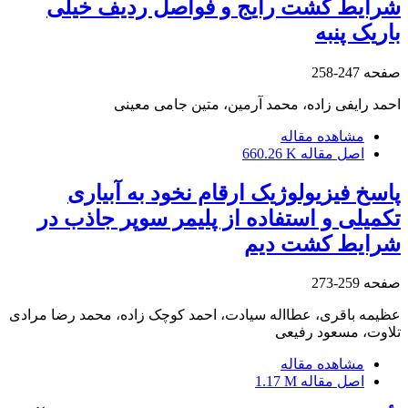
شرایط کشت رایج و فواصل ردیف خیلی
باریک پنبه
صفحه
247-258
احمد رایفی زاده، محمد آرمین، متین جامی معینی
مشاهده مقاله
اصل مقاله
660.26 K
پاسخ فیزیولوژیک ارقام نخود به آبیاری
تکمیلی و استفاده از پلیمر سوپر جاذب در
شرایط کشت دیم
صفحه
259-273
عظیمه باقری، عطااله سیادت، احمد کوچک زاده، محمد رضا مرادی
تلاوت، مسعود رفیعی
مشاهده مقاله
اصل مقاله
1.17 M