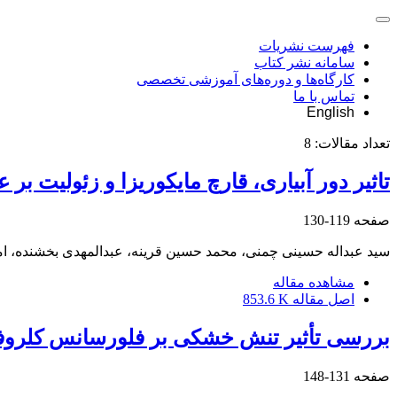
فهرست نشریات
سامانه نشر کتاب
کارگاه‌ها و دوره‌های آموزشی تخصصی
تماس با ما
English
تعداد مقالات:
8
تاثیر دور آبیاری، قارچ مایکوریزا و زئولیت ب
صفحه
119-130
سید عبداله حسینی چمنی، محمد حسین قرینه، عبدالمهدی بخشنده، ام
مشاهده مقاله
اصل مقاله
853.6 K
بررسی تأثیر تنش خشکی بر فلورسانس کلروف
صفحه
131-148