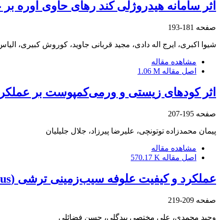
اثر سامانه هیدروژلی کند رهای حاوی اوره بر 
صفحه
181-193
شیوا اکبری، ایرج اله دادی، مجید قربانی جاوید، کوروش کبیری، الیا
مشاهده مقاله
اصل مقاله
1.06 M
اثر کودهای زیستی و ورمی‌کمپوست بر عملکرد
صفحه
195-207
پیمان محمدزاده توتونچی، علیرضا پیرزاد، جلال جلیلیان
مشاهده مقاله
اصل مقاله
570.17 K
عملکرد و کیفیت علوفه‌ سیب‌زمینی ترشی (Helianthus tuberosus) در فواصل مختلف برداشت
صفحه
209-219
وحید محمدی، علی مختصی بیدگلی، حسن فضائلی