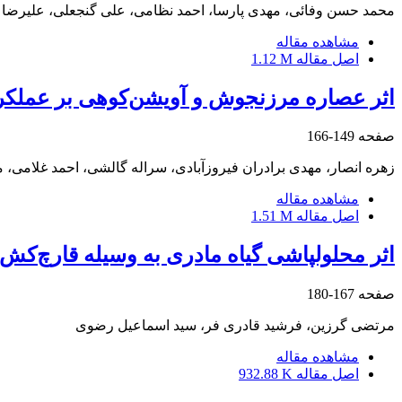
محمد حسن وفائی، مهدی پارسا، احمد نظامی، علی گنجعلی، علیرض
مشاهده مقاله
اصل مقاله
1.12 M
اثر عصاره مرزنجوش و آویشن‌کوهی بر عملکرد،
صفحه
149-166
زهره انصار، مهدی برادران فیروزآبادی، سراله گالشی، احمد غلامی، م
مشاهده مقاله
اصل مقاله
1.51 M
اثر محلول‏پاشی گیاه مادری به وسیله قارچ‌کش‌
صفحه
167-180
مرتضی گرزین، فرشید قادری فر، سید اسماعیل رضوی
مشاهده مقاله
اصل مقاله
932.88 K