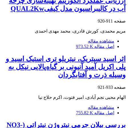
ارزیابی عملکرد الگوریتم بهینه‌سازی چرخه
آب در کالیبراسیون مدل کیفیQUAL2Kw
صفحه
911-920
مریم محمدی، کورش قادری، محمد مهدی احمدی
مشاهده مقاله
اصل مقاله
973.52 K
اثر اسید سیتریک، نیتریلو تری استیک اسید و
پلی اکریل آمید آنیونی بر گیاه‌پالایی نیکل به
وسیله ذرت و آفتابگردان
صفحه
933-921
الهام محبی نجم آبادی، امیر فتوت، اکرم حلاج نیا
مشاهده مقاله
اصل مقاله
755.82 K
بررسی بیلان جرمی نیتروژن نیتراتی (NO3-