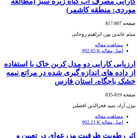
کارآیی مصرف آب گیاه زیره سبز (مطالعه
موردی: منطقه کاشمر)
صفحه
807-817
میثم عابدین پور، ابراهیم روحانی
مشاهده مقاله
اصل مقاله
992.65 K
ارزیابی کارایی دو مدل کربن خاک با استفاده
از داده ‏های اندازه‏ گیری‏ شده در مراتع نیمه‏
خشک باجگاه، استان فارس
صفحه
819-835
بیژن آزاد، سید فخرالدین افضلی
مشاهده مقاله
اصل مقاله
902.21 K
اثر رطوبت ظرفیت مزرعه‌ای در تعیین و