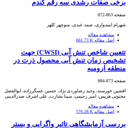
برخی صفات رشدی سه رقم گندم
صفحه
863-872
شهرام امیدواری، صمد عبدی، منوچهر کلهر
مشاهده مقاله
اصل مقاله
661.73 K
تتعیین شاخص تنش آبی (CWSI) جهت
تشخیص زمان تنش آبی محصول ذرت در
منطقه ارومیه
صفحه
873-884
افشین خورسند، وحید رضاوردی نژاد، حسین عسگرزاده، ابوالفضل
مجنونی هریس، امیر رحیمی، سینا بشارت، علی اشرف صدرالدینی
مشاهده مقاله
اصل مقاله
576.28 K
بررسی آزمایشگاهی تاثیر واگرایی و بستر