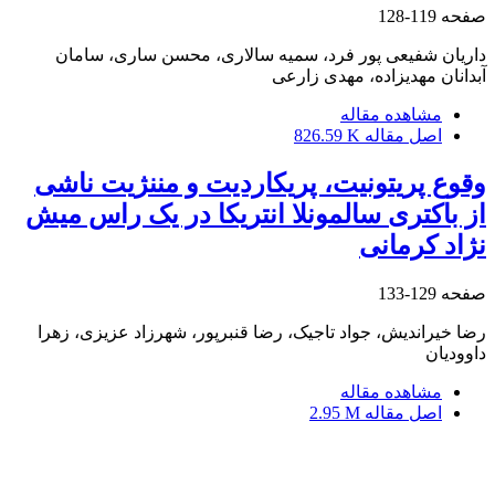
صفحه
119-128
داریان شفیعی پور فرد، سمیه سالاری، محسن ساری، سامان
آبدانان مهدیزاده، مهدی زارعی
مشاهده مقاله
اصل مقاله
826.59 K
وقوع پریتونیت، پریکاردیت و مننژیت ناشی
از باکتری سالمونلا انتریکا در یک راس میش
نژاد کرمانی
صفحه
129-133
رضا خیراندیش، جواد تاجیک، رضا قنبرپور، شهرزاد عزیزی، زهرا
داوودیان
مشاهده مقاله
اصل مقاله
2.95 M