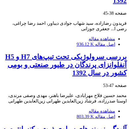
1392
صفحه
38-45
فریدون رضازاده، سید شهاب جوادی دیباور، احمد رضا چراغی،
رضی ا... جعفری جوزانی
مشاهده مقاله
اصل مقاله
936.12 K
بررسی سرولوژیکی تحت تیپ‌های H7 و H5
آنفلوانزای پرندگان در طیور صنعتی و بومی
کشور در سال 1392
صفحه
47-53
محمد حسین فلاح مهرابادی، علیرضا باهنر، مهدی وصفی مرندی،
اوستا صدرزاده، فرشاد زین‌العابدین طهرانی زین‌العابدین طهرانی
مشاهده مقاله
اصل مقاله
803.39 K
آلودگی نمونه های سیلوی ذرت و کنسانتره به