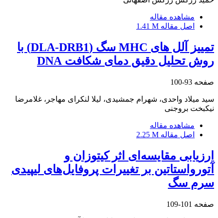
مشاهده مقاله
اصل مقاله
1.41 M
تمییز آلل‏ های MHC سگ (DLA-DRB1) با
روش تحلیل دقیق دمای شکافت DNA
صفحه
93-100
سید میلاد واحدی، شهرام جمشیدی، لیلا لنکرای مهاجر، غلامرضا
نیکبخت بروجنی
مشاهده مقاله
اصل مقاله
2.25 M
ارزیابی مقایسه‌ای اثر کیتوزان و
آتورواستاتین بر تغییرات پروفایل‌های لیپیدی
سرم سگ
صفحه
101-109