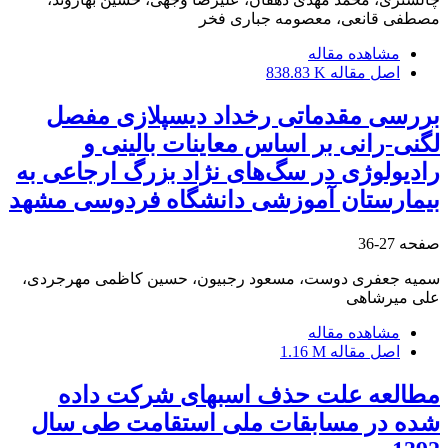
مصطفی قانعی، معصومه جباری فخر
مشاهده مقاله
اصل مقاله
838.83 K
بررسی مقدماتی رخداد دیسپلازی مفصل
لگنی-رانی بر اساس معاینات بالینی و
رادیولوژی در سگ‌های نژاد بزرگ ارجاعی به
بیمارستان آموزشی دانشگاه فردوسی مشهد
صفحه
27-36
سمیه جعفری دوست، مسعود رجبیون، حسین کاظمی مهرجردی،
علی میرشاهی
مشاهده مقاله
اصل مقاله
1.16 M
مطالعه علت حذف اسبهای شرکت داده
شده در مسابقات ملی استقامت طی سال