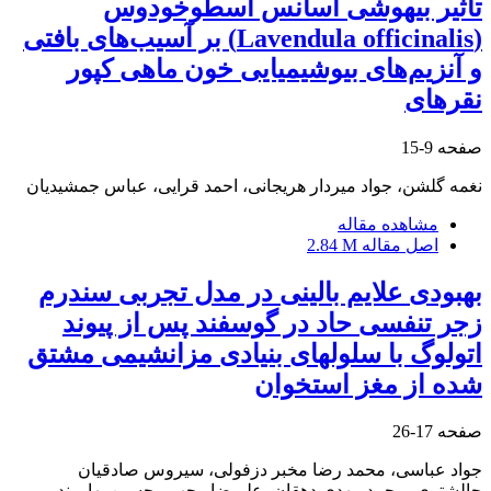
تأثیر بیهوشی اسانس اسطوخودوس
(Lavendula officinalis) بر آسیب‌های بافتی
و آنزیم‌های بیوشیمیایی خون ماهی کپور
نقرهای
صفحه
9-15
نغمه گلشن، جواد میردار هریجانی، احمد قرایی، عباس جمشیدیان
مشاهده مقاله
اصل مقاله
2.84 M
بهبودی علایم بالینی در مدل تجربی سندرم
زجر تنفسی حاد در گوسفند پس از پیوند
اتولوگ با سلولهای بنیادی مزانشیمی مشتق
شده از مغز استخوان
صفحه
17-26
جواد عباسی، محمد رضا مخبر دزفولی، سیروس صادقیان
چالشتری، محمد مهدی دهقان، علیرضا وجهی، حسین بهاروند،