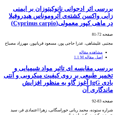
بررسی اثر ادجوانی نانوکیتوزان بر ایمنی
زایی واکسن کشته‌ی آئروموناس هیدروفیلا
در ماهی کپور معمولی(Cyprinus carpio)
صفحه
72-81
مجتبی علیشاهی، عذرا حاجی پور، مسعود قربانپور، مهرزاد مصباح
مشاهده مقاله
اصل مقاله
1.1 M
بررسی مقایسه ای تاثیر مواد شیمیایی و
تخمیر طبیعی بر روی کیفیت میکروبی و آنتی
بادی IgG آغوز گاو به منظور افزایش
ماندگاری آن
صفحه
83-92
شراره ستوده، محمد ربانی خوراسگانی، زهرا اعتمادی فر، سید
حمید زرکش زرکش اصفهانی